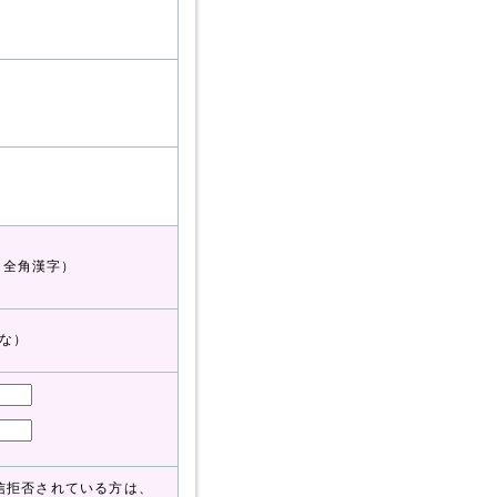
（全角漢字）
な）
信拒否されている方は、