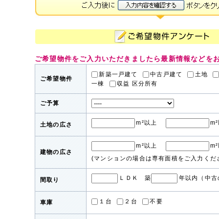
ご希望物件をご入力いただきましたら最新情報などを
新築一戸建て
中古戸建て
土地
ご希望物件
一棟
収益 区分所有
ご予算
m²以上
m
土地の広さ
m²以上
m
建物の広さ
(マンションの場合は専有面積をご入力くだ
ＬＤＫ 築
年以内（中古
間取り
１台
２台
不要
車庫