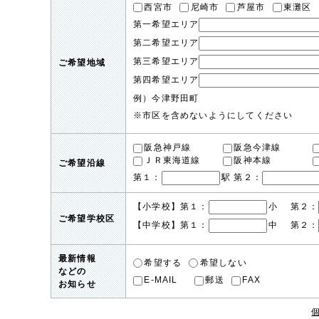
西宮市
尼崎市
芦屋市
東灘区
第一希望エリア
第二希望エリア
第三希望エリア
ご希望地域
第四希望エリア
例）今津野田町
※市区を含めないようにしてください
阪急神戸線
阪急今津線
ＪＲ東海道線
阪神本線
ご希望沿線
第１：
駅 第２：
【小学校】第１：
小 第２：
ご希望学校区
【中学校】第１：
中 第２：
最新情報
希望する
希望しない
などの
E-MAIL
郵送
FAX
お知らせ