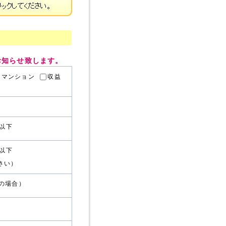
お知らせ致します。
マンション
収益
²以下
²以下
さい）
の場合）