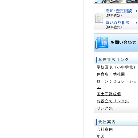
学校区表（小中学校）
保育所・幼稚園
ローンシミュレーショ
ン
国土庁路線価
お役立ちリンク集
リンク集
会社案内
地図