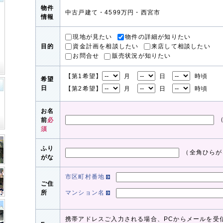
物件
中古戸建て・4599万円・西宮市
情報
現地が見たい
物件の詳細が知りたい
資金計画を相談したい
来店して相談したい
目的
お問合せ
販売状況が知りたい
【第1希望】
月
日
時頃
希望
日
【第2希望】
月
日
時頃
お名
前
必
須
ふり
（全角ひらが
がな
市区町村番地
ご住
所
マンション名
携帯アドレスご入力される場合、PCからメールを受