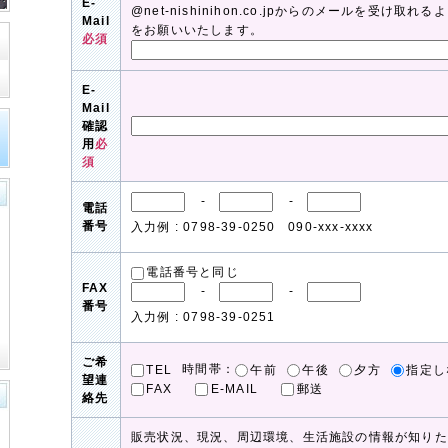
E-
@net-nishinihon.co.jpからのメールを受け
Mail
をお願いいたします。
必須
E-
Mail
確認
用
必
須
-
-
電話
番号
入力例 : 0798-39-0250 090-xxx-xxxx
電話番号と同じ
FAX
-
-
番号
入力例 : 0798-39-0251
ご希
時間帯：
TEL
午前
午後
夕方
指定し
望連
FAX
E-MAIL
郵送
絡先
販売状況、現況、周辺環境、生活施設の情報が知りた