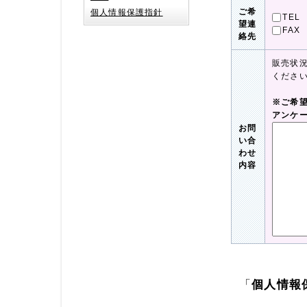
ご希
個人情報保護指針
TEL
望連
FAX
絡先
販売状
くださ
※ご希
アンケ
お問
い合
わせ
内容
「
個人情報