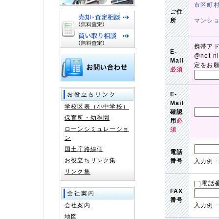
市区町
ご住
所
マンシ
携帯ア
E-
@net-
Mail
定をお
必須
E-
Mail
学校区表（小中学校）
確認
保育所・幼稚園
用
必
ローンシミュレーショ
須
ン
国土庁路線価
電話
お役立ちリンク集
番号
入力例 : 
リンク集
電話
FAX
番号
会社案内
入力例 : 
地図