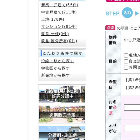
新築一戸建て(55件)
中古戸建て(211件)
土地(178件)
マンション(381件)
の項目はご
収益 一棟(0件)
物件
中古戸建
収益 区分所有(0件)
情報
現地
沿線・駅から探す
資金
目的
お問
学校区から探す
所在地から探す
【第1希
希望
日
【第2希
お名
前
必
須
ふり
がな