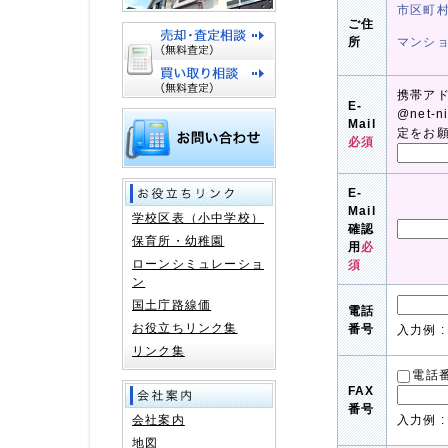
市区町
ご住
所
マンシ
携帯ア
E-
@net-
Mail
定をお
必須
E-
Mail
学校区表（小中学校）
確認
保育所・幼稚園
用
必
ローンシミュレーショ
須
ン
国土庁路線価
電話
お役立ちリンク集
番号
入力例 : 
リンク集
電話
FAX
番号
会社案内
入力例 : 
地図