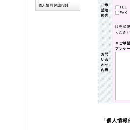
ご希
個人情報保護指針
TEL
望連
FAX
絡先
販売状
くださ
※ご希
アンケ
お問
い合
わせ
内容
「
個人情報