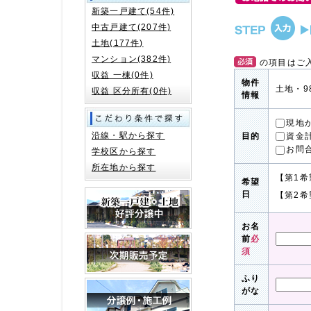
新築一戸建て(54件)
中古戸建て(207件)
土地(177件)
マンション(382件)
の項目はご
収益 一棟(0件)
物件
土地・9
収益 区分所有(0件)
情報
現地
沿線・駅から探す
資金
目的
お問
学校区から探す
所在地から探す
【第1希
希望
日
【第2希
お名
前
必
須
ふり
がな