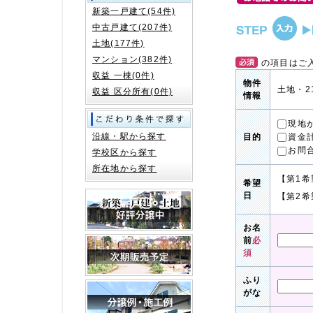
新築一戸建て(54件)
中古戸建て(207件)
土地(177件)
マンション(382件)
の項目はご
収益 一棟(0件)
物件
土地・2
収益 区分所有(0件)
情報
現地
沿線・駅から探す
資金
目的
お問
学校区から探す
所在地から探す
【第1希
希望
日
【第2希
お名
前
必
須
ふり
がな