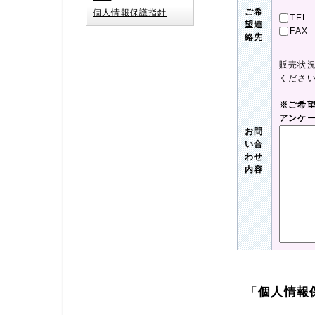
ご希
個人情報保護指針
TEL
望連
FAX
絡先
販売状
くださ
※ご希
アンケ
お問
い合
わせ
内容
「
個人情報