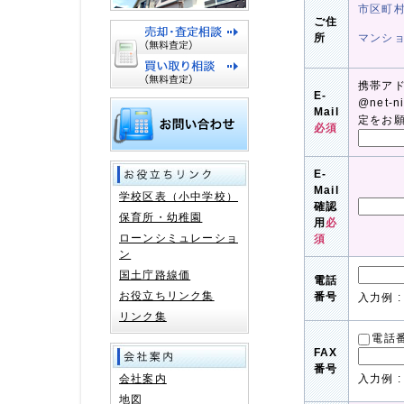
市区町
ご住
所
マンシ
携帯ア
E-
@net-
Mail
定をお
必須
E-
Mail
学校区表（小中学校）
確認
保育所・幼稚園
用
必
ローンシミュレーショ
須
ン
国土庁路線価
電話
お役立ちリンク集
番号
入力例 : 
リンク集
電話
FAX
番号
会社案内
入力例 : 
地図