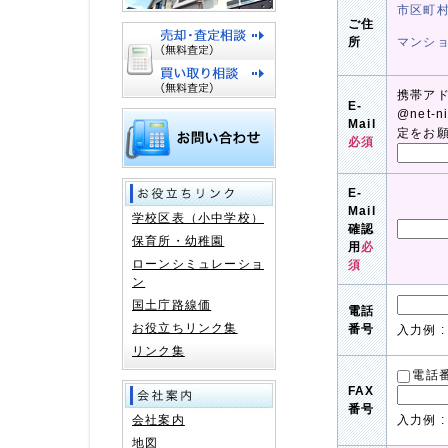
市区町
ご住
所
マンシ
携帯ア
E-
@net-
Mail
定をお
必須
E-
Mail
学校区表（小中学校）
確認
保育所・幼稚園
用
必
ローンシミュレーショ
須
ン
国土庁路線価
電話
お役立ちリンク集
番号
入力例 : 
リンク集
電話
FAX
番号
会社案内
入力例 : 
地図