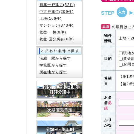
新築一戸建て(52件)
中古戸建て(209件)
土地(166件)
マンション(373件)
の項目はご
収益 一棟(0件)
物件
土地・2
収益 区分所有(0件)
情報
現地
沿線・駅から探す
資金
目的
お問
学校区から探す
所在地から探す
【第1希
希望
日
【第2希
お名
前
必
須
ふり
がな