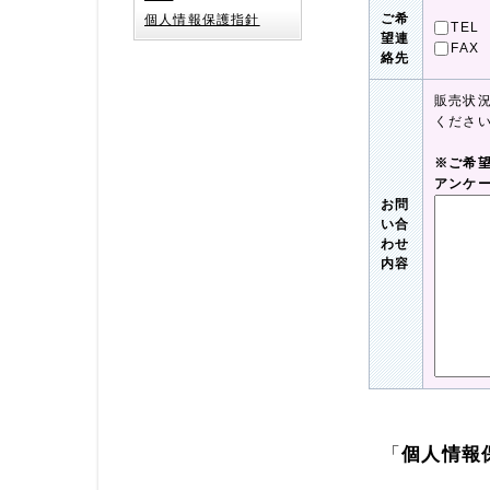
ご希
個人情報保護指針
TEL
望連
FAX
絡先
販売状
くださ
※ご希
アンケ
お問
い合
わせ
内容
「
個人情報