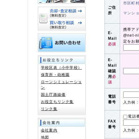
市区町
ご住
所
マンシ
携帯ア
E-
@net-
Mail
定をお
必須
E-
Mail
学校区表（小中学校）
確認
保育所・幼稚園
用
必
ローンシミュレーショ
須
ン
国土庁路線価
電話
お役立ちリンク集
番号
入力例 : 
リンク集
電話
FAX
番号
会社案内
入力例 : 
地図