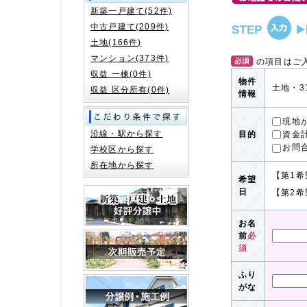
新築一戸建て(52件)
中古戸建て(209件)
土地(166件)
マンション(373件)
の項目はご
収益 一棟(0件)
物件
土地・3
収益 区分所有(0件)
情報
現地
沿線・駅から探す
資金
目的
お問
学校区から探す
所在地から探す
【第1希
希望
日
【第2希
お名
前
必
須
ふり
がな