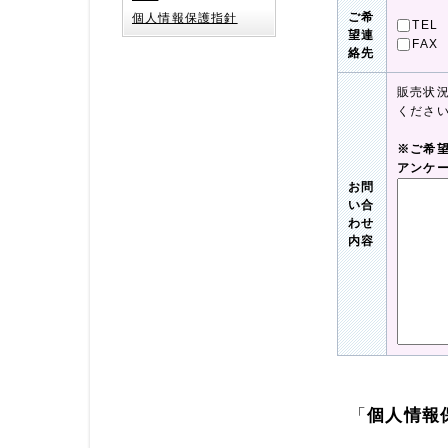
ご希
個人情報保護指針
TEL
望連
FAX
絡先
販売状
くださ
※ご希
アンケ
お問
い合
わせ
内容
「
個人情報