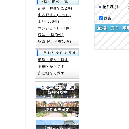
物件種別
新築一戸建て(52件)
中古戸建て(209件)
西宮市
土地(166件)
マンション(372件)
収益 一棟(0件)
収益 区分所有(0件)
沿線・駅から探す
学校区から探す
所在地から探す