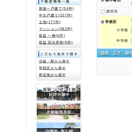
物件種別
新築一戸建て(54件)
西宮市
中古戸建て(207件)
学校区
土地(177件)
マンション(382件)
小学校
収益 一棟(0件)
中学校
収益 区分所有(0件)
沿線・駅から探す
学校区から探す
所在地から探す