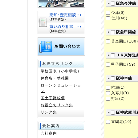
阪急今津線
今津(6)
仁川(46)
阪急甲陽線
苦楽園口(100
ＪＲ東海道
甲子園口(59)
学校区表（小中学校）
保育所・幼稚園
阪神本線
ローンシミュレーショ
杭瀬(1)
ン
久寿川(9)
国土庁路線価
打出(2)
お役立ちリンク集
リンク集
阪神武庫川
東鳴尾(10)
会社案内