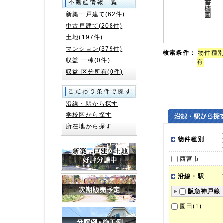
新築一戸建て(62件)
中古戸建て(208件)
土地(197件)
マンション(379件)
検索条件：
物件種別
収益 一棟(0件)
有
収益 区分所有(0件)
沿線・駅から探す
学校区から探す
所在地から探す
物件種別
西宮市
沿線・駅
阪急神戸線
園田(1)