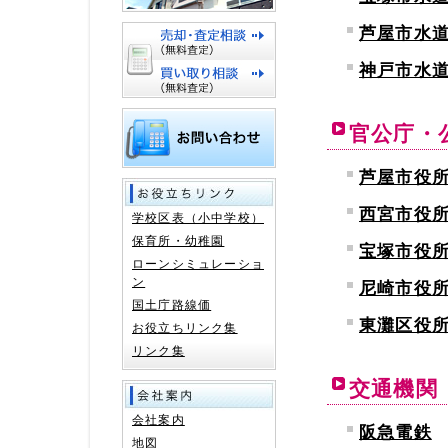
芦屋市水
神戸市水
官公庁・
芦屋市役
西宮市役
学校区表（小中学校）
保育所・幼稚園
宝塚市役
ローンシミュレーショ
ン
尼崎市役
国土庁路線価
東灘区役
お役立ちリンク集
リンク集
交通機関
会社案内
阪急電鉄
地図