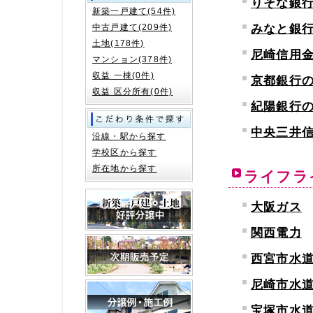
りそな銀
新築一戸建て(54件)
みなと銀
中古戸建て(209件)
土地(178件)
尼崎信用
マンション(378件)
収益 一棟(0件)
京都銀行
収益 区分所有(0件)
紀陽銀行
中央三井
沿線・駅から探す
学校区から探す
所在地から探す
ライフラ
大阪ガス
関西電力
西宮市水
尼崎市水
宝塚市水