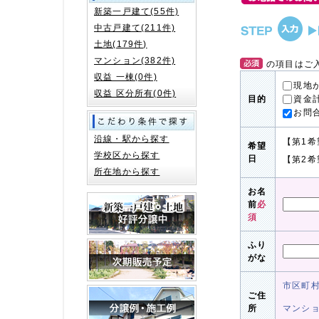
新築一戸建て(55件)
中古戸建て(211件)
土地(179件)
マンション(382件)
の項目はご
収益 一棟(0件)
現地
収益 区分所有(0件)
資金
目的
お問
沿線・駅から探す
【第1希
希望
学校区から探す
日
【第2希
所在地から探す
お名
前
必
須
ふり
がな
市区町
ご住
所
マンシ