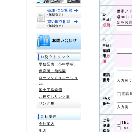
携帯ア
E-
@net-
Mail
定をお
必須
E-
Mail
確認
用
必
須
学校区表（小中学校）
保育所・幼稚園
電話
ローンシミュレーショ
番号
入力例 : 
ン
国土庁路線価
電話
お役立ちリンク集
FAX
リンク集
番号
入力例 : 
ご希
TEL
会社案内
望連
FAX
地図
絡先