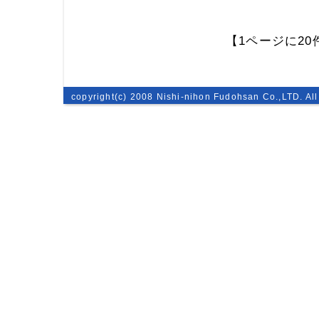
【1ページに2
copyright(c) 2008 Nishi-nihon Fudohsan Co.,LTD. All 