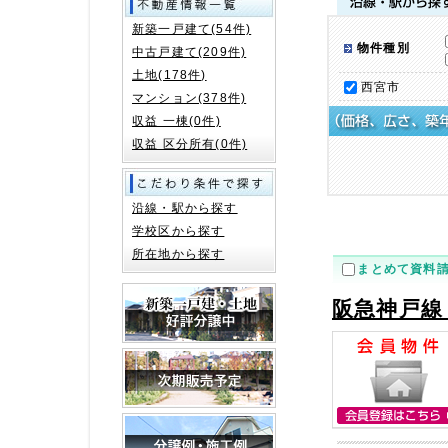
新築一戸建て(54件)
物件種別
中古戸建て(209件)
土地(178件)
西宮市
マンション(378件)
収益 一棟(0件)
収益 区分所有(0件)
沿線・駅から探す
学校区から探す
所在地から探す
まとめて資料
阪急神戸線