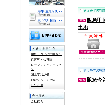
まとめて資料
阪急甲
土地
学校区表（小中学校）
保育所・幼稚園
ローンシミュレーショ
ン
まとめて資料
国土庁路線価
阪急今
お役立ちリンク集
リンク集
会社案内