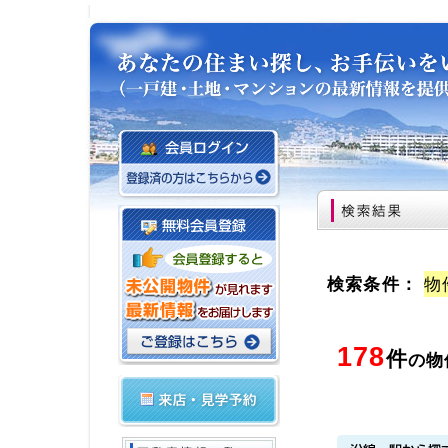
検索条件：
物
178
件
の物