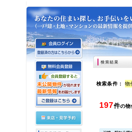
検索条件：
物
197
件
の物