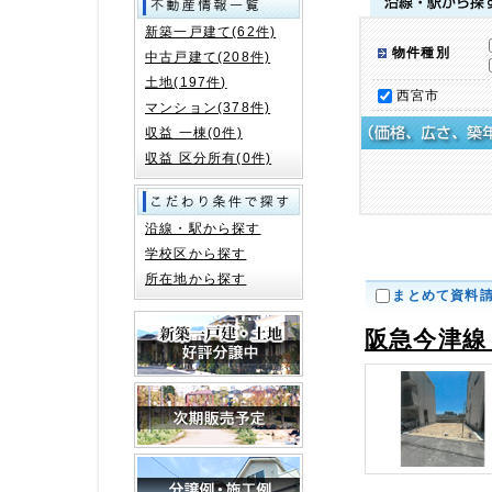
新築一戸建て(62件)
物件種別
中古戸建て(208件)
土地(197件)
西宮市
マンション(378件)
収益 一棟(0件)
収益 区分所有(0件)
沿線・駅から探す
学校区から探す
所在地から探す
まとめて資料
阪急今津線