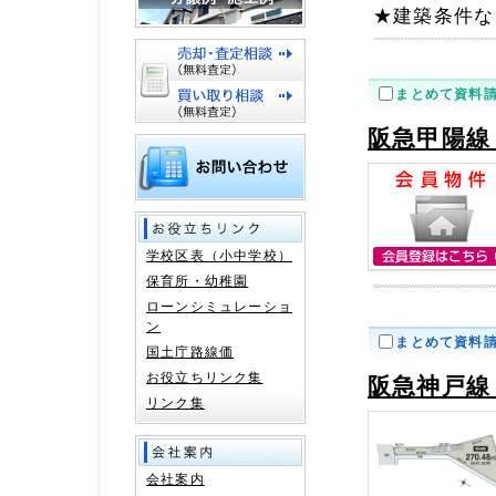
★建築条件な
まとめて資料
阪急甲陽線
学校区表（小中学校）
保育所・幼稚園
ローンシミュレーショ
ン
まとめて資料
国土庁路線価
お役立ちリンク集
阪急神戸線
リンク集
会社案内