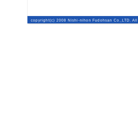
copyright(c) 2008 Nishi-nihon Fudohsan Co.,LTD. All 