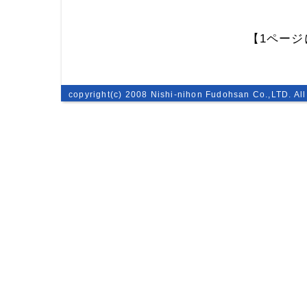
【1ページ
copyright(c) 2008 Nishi-nihon Fudohsan Co.,LTD. All 