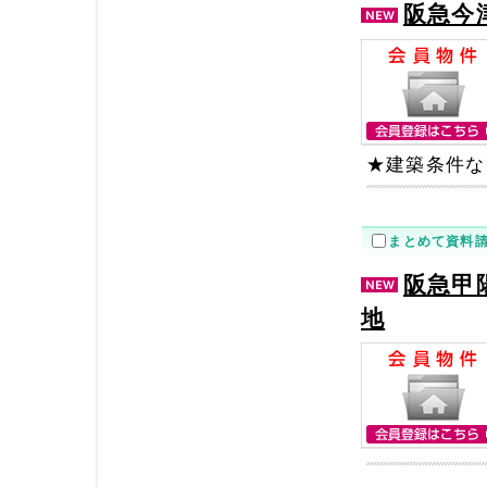
阪急今
★建築条件な
まとめて資料
阪急甲
地