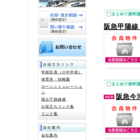
まとめて資料
阪急甲陽線
学校区表（小中学校）
保育所・幼稚園
まとめて資料
ローンシミュレーショ
ン
阪急今
国土庁路線価
お役立ちリンク集
リンク集
会社案内