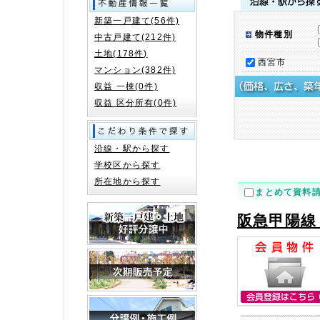
新築一戸建て(56件)
物件種別
中古戸建て(212件)
土地(178件)
西宮市
マンション(382件)
収益 一棟(0件)
収益 区分所有(0件)
沿線・駅から探す
学校区から探す
所在地から探す
まとめて資料
阪急甲陽線