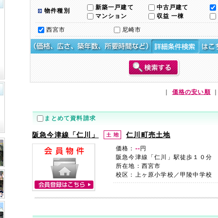
新築一戸建て
中古戸建て
物件種別
マンション
収益 一棟
西宮市
尼崎市
｜
価格の安い順
まとめて資料請求
阪急今津線「仁川」
仁川町売土地
--
価格：
円
阪急今津線「仁川」駅徒歩１０分
所在地：西宮市
校区：上ヶ原小学校／甲陵中学校