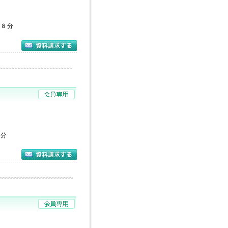
歩８分
４分