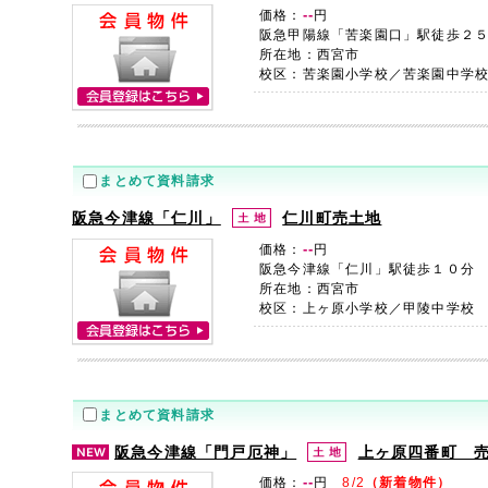
--
価格：
円
阪急甲陽線「苦楽園口」駅徒歩２
所在地：西宮市
校区：苦楽園小学校／苦楽園中学
まとめて資料請求
阪急今津線「仁川」
仁川町売土地
--
価格：
円
阪急今津線「仁川」駅徒歩１０分
所在地：西宮市
校区：上ヶ原小学校／甲陵中学校
まとめて資料請求
阪急今津線「門戸厄神」
上ヶ原四番町 
--
価格：
円
8/2
（新着物件）