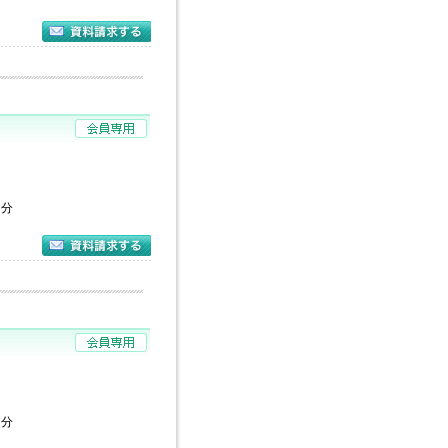
５分
校
４分