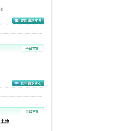
５分
校
売土地