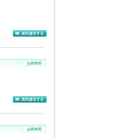
分
校
校