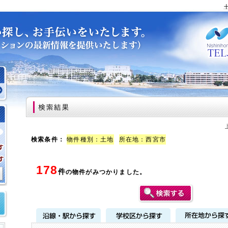
土地、
検索条件：
物件種別：土地
所在地：西宮市
178
件
の物件がみつかりました。