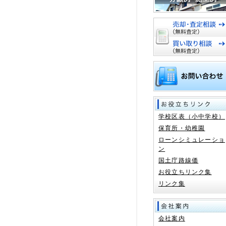
学校区表（小中学校）
保育所・幼稚園
ローンシミュレーショ
ン
国土庁路線価
お役立ちリンク集
リンク集
会社案内