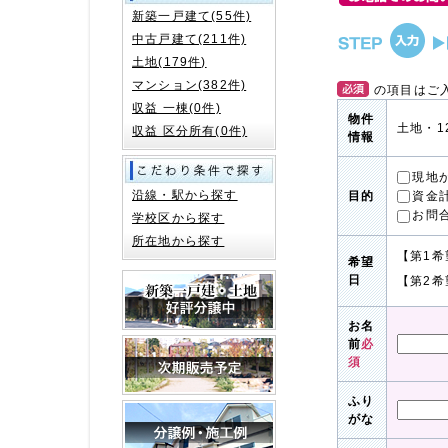
新築一戸建て(55件)
中古戸建て(211件)
土地(179件)
マンション(382件)
の項目はご
収益 一棟(0件)
物件
土地・1
収益 区分所有(0件)
情報
現地
沿線・駅から探す
資金
目的
お問
学校区から探す
所在地から探す
【第1希
希望
日
【第2希
お名
前
必
須
ふり
がな