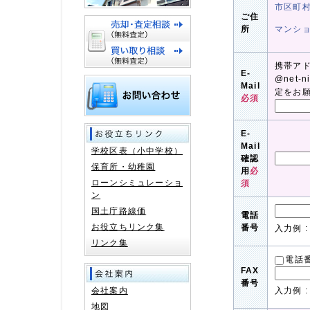
市区町
ご住
所
マンシ
携帯ア
E-
@net-
Mail
定をお
必須
E-
Mail
学校区表（小中学校）
確認
保育所・幼稚園
用
必
ローンシミュレーショ
須
ン
国土庁路線価
電話
お役立ちリンク集
番号
入力例 : 
リンク集
電話
FAX
番号
会社案内
入力例 : 
地図