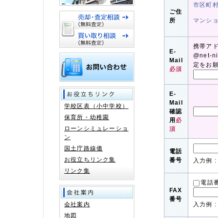
市区町
ご住
所
マンシ
携帯ア
E-
@net-
Mail
定をお
必須
E-
Mail
学校区表（小中学校）
確認
保育所・幼稚園
用
必
ローンシミュレーショ
須
ン
国土庁路線価
電話
お役立ちリンク集
番号
入力例 : 
リンク集
電話
FAX
番号
会社案内
入力例 : 
地図