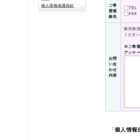
ご希
個人情報保護指針
TEL
望連
FAX
絡先
販売状
くださ
※ご希
アンケ
お問
い合
わせ
内容
「
個人情報