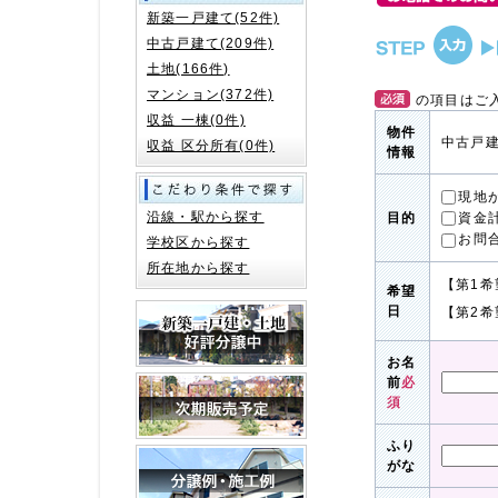
新築一戸建て(52件)
中古戸建て(209件)
土地(166件)
マンション(372件)
の項目はご
収益 一棟(0件)
物件
中古戸建
収益 区分所有(0件)
情報
現地
沿線・駅から探す
資金
目的
お問
学校区から探す
所在地から探す
【第1希
希望
日
【第2希
お名
前
必
須
ふり
がな