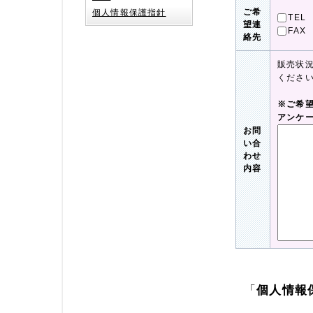
ご希
個人情報保護指針
TEL
望連
FAX
絡先
販売状
くださ
※ご希
アンケ
お問
い合
わせ
内容
「
個人情報