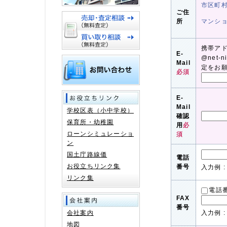
市区町
ご住
所
マンシ
携帯ア
E-
@net-
Mail
定をお
必須
E-
Mail
学校区表（小中学校）
確認
保育所・幼稚園
用
必
ローンシミュレーショ
須
ン
国土庁路線価
電話
お役立ちリンク集
番号
入力例 : 
リンク集
電話
FAX
番号
会社案内
入力例 : 
地図