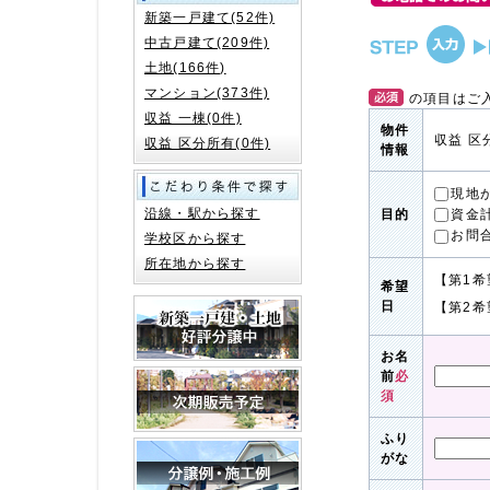
新築一戸建て(52件)
中古戸建て(209件)
土地(166件)
マンション(373件)
の項目はご
収益 一棟(0件)
物件
収益 区
収益 区分所有(0件)
情報
現地
沿線・駅から探す
資金
目的
お問
学校区から探す
所在地から探す
【第1希
希望
日
【第2希
お名
前
必
須
ふり
がな