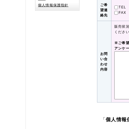
ご希
個人情報保護指針
TEL
望連
FAX
絡先
販売状
くださ
※ご希
アンケ
お問
い合
わせ
内容
「
個人情報