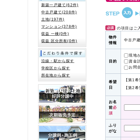
新築一戸建て(62件)
中古戸建て(208件)
土地(197件)
マンション(378件)
の項目はご
収益 一棟(0件)
物件
中古戸建
収益 区分所有(0件)
情報
現地
沿線・駅から探す
資金
目的
お問
学校区から探す
所在地から探す
【第1希
希望
日
【第2希
お名
前
必
須
ふり
がな