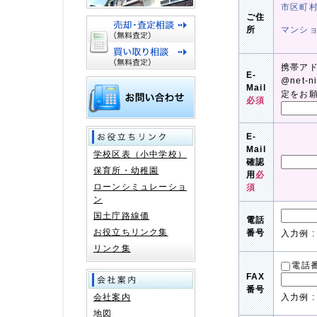
市区町
ご住
所
マンシ
携帯ア
E-
@net-
Mail
定をお
必須
E-
Mail
学校区表（小中学校）
確認
保育所・幼稚園
用
必
ローンシミュレーショ
須
ン
国土庁路線価
電話
お役立ちリンク集
番号
入力例 : 
リンク集
電話
FAX
番号
会社案内
入力例 : 
地図