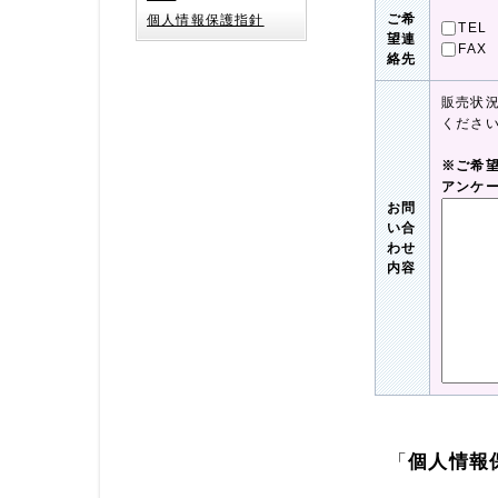
ご希
個人情報保護指針
TEL
望連
FAX
絡先
販売状
くださ
※ご希
アンケ
お問
い合
わせ
内容
「
個人情報