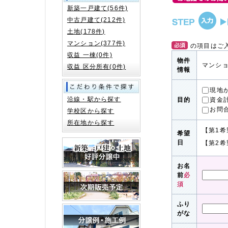
新築一戸建て(56件)
中古戸建て(212件)
土地(178件)
マンション(377件)
の項目はご
収益 一棟(0件)
物件
マンショ
収益 区分所有(0件)
情報
現地
沿線・駅から探す
資金
目的
お問
学校区から探す
所在地から探す
【第1希
希望
日
【第2希
お名
前
必
須
ふり
がな