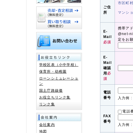
市区町
ご住
所
マンシ
携帯ア
E-
@net-
Mail
定をお
必須
E-
Mail
学校区表（小中学校）
確認
保育所・幼稚園
用
必
ローンシミュレーショ
須
ン
国土庁路線価
電話
お役立ちリンク集
番号
入力例 : 
リンク集
電話
FAX
番号
会社案内
入力例 : 
地図