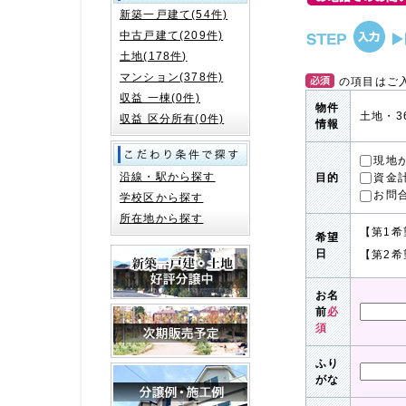
新築一戸建て(54件)
中古戸建て(209件)
土地(178件)
マンション(378件)
の項目はご
収益 一棟(0件)
物件
土地・3
収益 区分所有(0件)
情報
現地
沿線・駅から探す
資金
目的
お問
学校区から探す
所在地から探す
【第1希
希望
日
【第2希
お名
前
必
須
ふり
がな