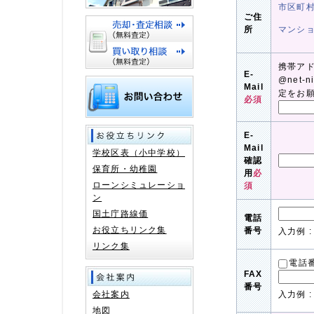
市区町
ご住
所
マンシ
携帯ア
E-
@net-
Mail
定をお
必須
E-
Mail
学校区表（小中学校）
確認
保育所・幼稚園
用
必
ローンシミュレーショ
須
ン
国土庁路線価
電話
お役立ちリンク集
番号
入力例 : 
リンク集
電話
FAX
番号
会社案内
入力例 : 
地図