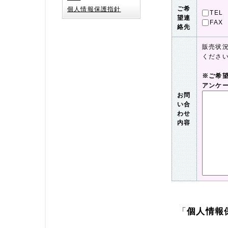
ご希
個人情報保護指針
TEL
望連
FAX
絡先
販売状
くださ
※ご希
アンケ
お問
い合
わせ
内容
「
個人情報