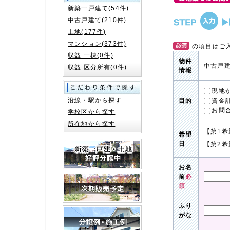
新築一戸建て(54件)
中古戸建て(210件)
土地(177件)
マンション(373件)
の項目はご
収益 一棟(0件)
物件
中古戸建
収益 区分所有(0件)
情報
現地
沿線・駅から探す
資金
目的
お問
学校区から探す
所在地から探す
【第1希
希望
日
【第2希
お名
前
必
須
ふり
がな