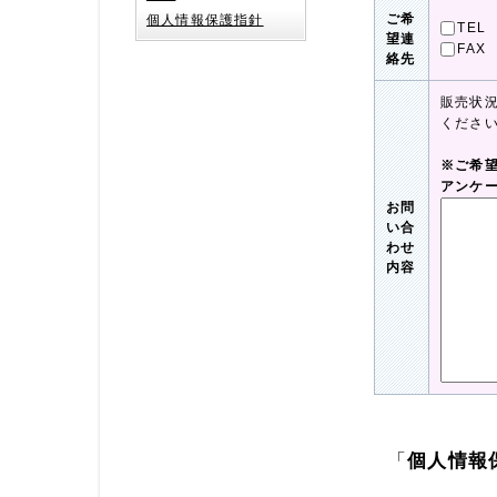
ご希
個人情報保護指針
TEL
望連
FAX
絡先
販売状
くださ
※ご希
アンケ
お問
い合
わせ
内容
「
個人情報