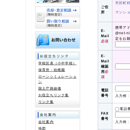
市区町
ご住
所
マンシ
携帯ア
E-
@net-
Mail
定をお
必須
E-
Mail
学校区表（小中学校）
確認
保育所・幼稚園
用
必
ローンシミュレーショ
須
ン
国土庁路線価
電話
お役立ちリンク集
番号
入力例 : 
リンク集
電話
FAX
番号
会社案内
入力例 : 
地図