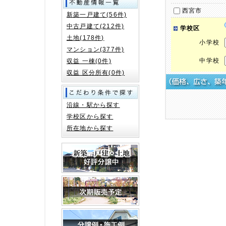
西宮市
新築一戸建て(56件)
中古戸建て(212件)
学校区
土地(178件)
小学校
マンション(377件)
中学校
収益 一棟(0件)
収益 区分所有(0件)
沿線・駅から探す
学校区から探す
所在地から探す