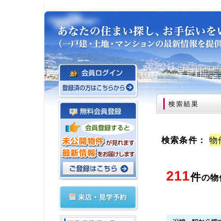
検索条件：
物
211
件
の物