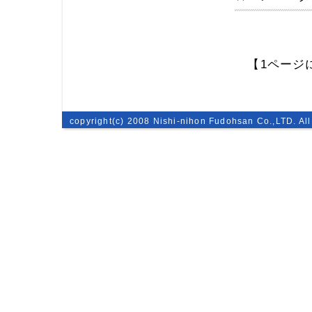
【1ページ
copyright(c) 2008 Nishi-nihon Fudohsan Co.,LTD. All 