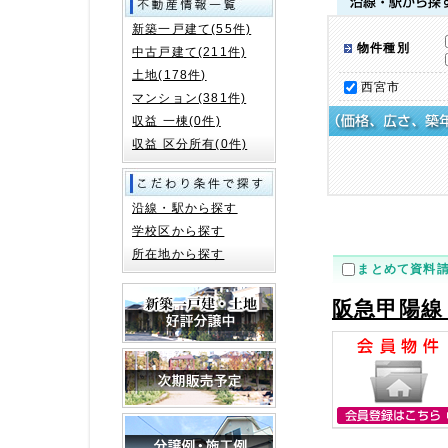
新築一戸建て(55件)
物件種別
中古戸建て(211件)
土地(178件)
西宮市
マンション(381件)
収益 一棟(0件)
収益 区分所有(0件)
沿線・駅から探す
学校区から探す
所在地から探す
まとめて資料
阪急甲陽線