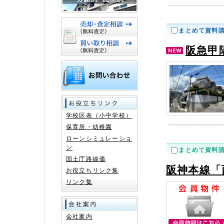
まとめて資料
阪急甲
学校区表（小中学校）
保育所・幼稚園
ローンシミュレーショ
ン
まとめて資料
国土庁路線価
阪神本線「
お役立ちリンク集
リンク集
会社案内