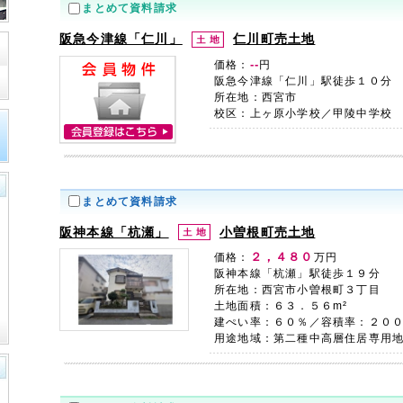
まとめて資料請求
阪急今津線「仁川」
仁川町売土地
--
価格：
円
阪急今津線「仁川」駅徒歩１０分
所在地：西宮市
校区：上ヶ原小学校／甲陵中学校
まとめて資料請求
阪神本線「杭瀬」
小曽根町売土地
２，４８０
価格：
万円
阪神本線「杭瀬」駅徒歩１９分
所在地：西宮市小曽根町３丁目
土地面積：６３．５６m²
建ぺい率：６０％／容積率：２０
用途地域：第二種中高層住居専用