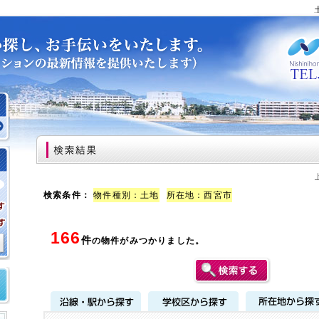
土地、
検索条件：
物件種別：土地
所在地：西宮市
166
件
の物件がみつかりました。