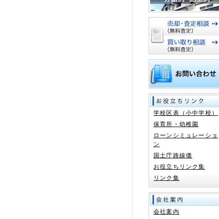
学校区表（小中学校）
保育所・幼稚園
ローンシミュレーショ
ン
国土庁路線価
お役立ちリンク集
リンク集
会社案内