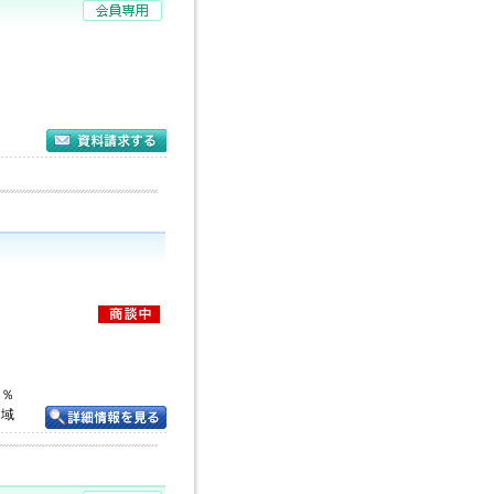
０％
地域