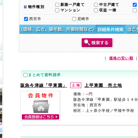
新築一戸建て
中古戸建て
物件種別
マンション
収益 一棟
西宮市
尼崎市
｜
価格の安い順
まとめて資料請求
阪急今津線「甲東園」
上甲東園 売土地
--
価格：
円
阪急今津線「甲東園」駅徒歩１４
所在地：西宮市
校区：上ヶ原小学校／甲陵中学校