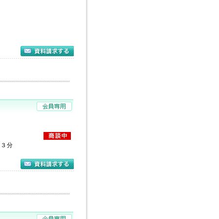
分
１３分