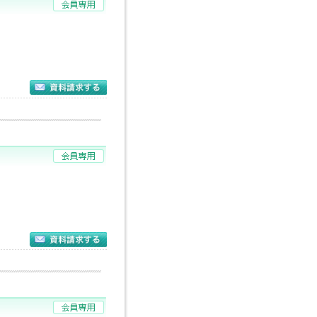
分
校
校