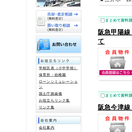
まとめて資料
阪急甲陽線
て
学校区表（小中学校）
保育所・幼稚園
ローンシミュレーショ
ン
国土庁路線価
まとめて資料
お役立ちリンク集
阪急今津線
リンク集
会社案内