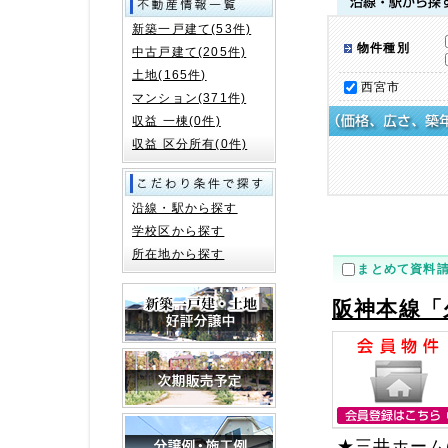
新築一戸建て(53件)
物件種別
中古戸建て(205件)
土地(165件)
西宮市
マンション(371件)
収益 一棟(0件)
収益 区分所有(0件)
沿線・駅から探す
学校区から探す
所在地から探す
まとめて資料
阪神本線「
★三井ホーム