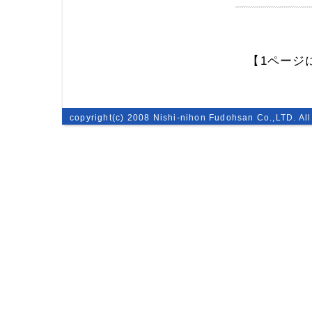
【1ページ
copyright(c) 2008 Nishi-nihon Fudohsan Co.,LTD. All 