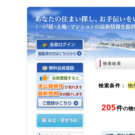
検索条件：
物
205
件
の物